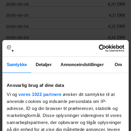
4,10
DKK
2026-08-06
4,11
DKK
2026-08-05
4,12
DKK
2026-08-04
4,14
DKK
2026-08-03
4,06
DKK
2026-07-31
4,00
DKK
2026-07-30
Samtykke
Detaljer
Annonceindstillinger
Om
4,01
DKK
2026-07-29
4,01
DKK
2026-07-28
Ansvarlig brug af dine data
4,01
DKK
2026-07-27
Vi og
vores 1022 partnere
ønsker dit samtykke til at
anvende cookies og indsamle persondata om IP-
4,01
DKK
2026-07-24
adresse, ID og din browser til præferencer, statistik og
4,01
DKK
2026-07-23
marketingformål. Disse oplysninger videregives til vores
samarbejdspartnere, der opbevarer og tilgår oplysninger
4,02
DKK
2026-07-22
på din enhed for at vise dig målrettede annoncer, levere