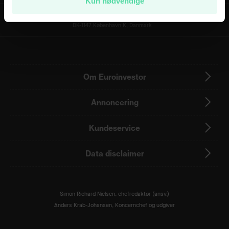
Kun nødvendige
Berlingske Media A/S
Pilestræde 34
DK-1147 København K, Danmark
Om Euroinvestor
Annoncering
Kundeservice
Data disclaimer
Simon Richard Nielsen, chefredaktør (ansv.)
Anders Krab-Johansen, Koncernchef og udgiver