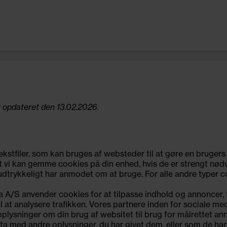
r opdateret den 13.02.2026.
ekstfiler, som kan bruges af websteder til at gøre en brugers
 at vi kan gemme cookies på din enhed, hvis de er strengt nødv
 udtrykkeligt har anmodet om at bruge. For alle andre typer co
 A/S anvender cookies for at tilpasse indhold og annoncer, til
il at analysere trafikken. Vores partnere inden for sociale m
lysninger om din brug af websitet til brug for målrettet an
a med andre oplysninger, du har givet dem, eller som de har 