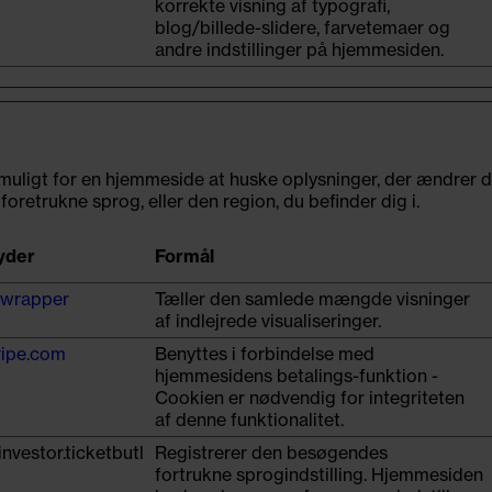
korrekte visning af typografi,
blog/billede-slidere, farvetemaer og
andre indstillinger på hjemmesiden.
muligt for en hjemmeside at huske oplysninger, der ændrer
t foretrukne sprog, eller den region, du befinder dig i.
yder
Formål
wrapper
Tæller den samlede mængde visninger
af indlejrede visualiseringer.
ripe.com
Benyttes i forbindelse med
hjemmesidens betalings-funktion -
Cookien er nødvendig for integriteten
af denne funktionalitet.
investor.ticketbutl
Registrerer den besøgendes
fortrukne sprogindstilling. Hjemmesiden