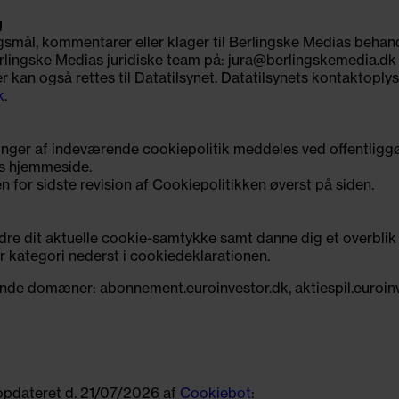
g
rgsmål, kommentarer eller klager til Berlingske Medias behan
rlingske Medias juridiske team på:
jura@berlingskemedia.dk
r kan også rettes til Datatilsynet. Datatilsynets kontaktoply
k
.
inger af indeværende cookiepolitik meddeles ved offentliggør
es hjemmeside.
n for sidste revision af Cookiepolitikken øverst på siden.
ndre dit aktuelle cookie-samtykke samt danne dig et overbli
r kategori nederst i cookiedeklarationen.
nde domæner: abonnement.euroinvestor.dk, aktiespil.euroinve
opdateret d. 21/07/2026 af
Cookiebot
: