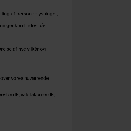
dling af personoplysninger,
sninger kan findes på:
else af nye vilkår og
k over vores nuværende
stor.dk, valutakurser.dk,