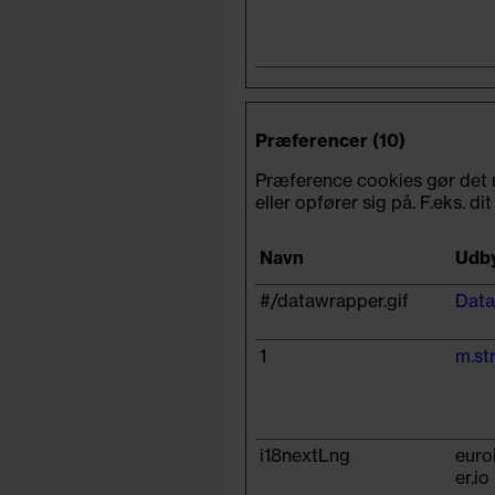
Præferencer (10)
Præference cookies gør det 
eller opfører sig på. F.eks. di
Navn
Udb
#/datawrapper.gif
Data
1
m.st
i18nextLng
euro
er.io