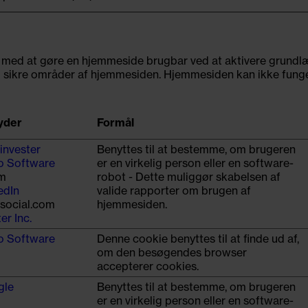
 med at gøre en hjemmeside brugbar ved at aktivere grund
l sikre områder af hjemmesiden. Hjemmesiden kan ikke funge
yder
Formål
invester
Benyttes til at bestemme, om brugeren
o Software
er en virkelig person eller en software-
m
robot - Dette muliggør skabelsen af
edIn
valide rapporter om brugen af
hsocial.com
hjemmesiden.
er Inc.
o Software
Denne cookie benyttes til at finde ud af,
om den besøgendes browser
accepterer cookies.
gle
Benyttes til at bestemme, om brugeren
er en virkelig person eller en software-