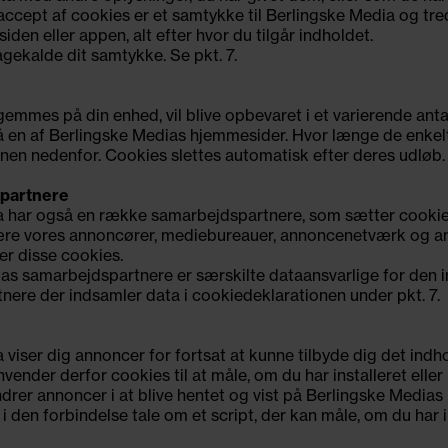
 accept af cookies er et samtykke til Berlingske Media og tr
den eller appen, alt efter hvor du tilgår indholdet.
bagekalde dit samtykke. Se pkt. 7.
 gemmes på din enhed, vil blive opbevaret i et varierende ant
på en af Berlingske Medias hjemmesider. Hvor længe de enke
nen nedenfor. Cookies slettes automatisk efter deres udløb.
spartnere
a har også en række samarbejdspartnere, som sætter cookies
ære vores annoncører, mediebureauer, annoncenetværk og an
er disse cookies.
as samarbejdspartnere er særskilte dataansvarlige for den 
rtnere der indsamler data i cookiedeklarationen under pkt. 7.
 viser dig annoncer for fortsat at kunne tilbyde dig det indhol
ender derfor cookies til at måle, om du har installeret eller 
drer annoncer i at blive hentet og vist på Berlingske Media
 i den forbindelse tale om et script, der kan måle, om du har i