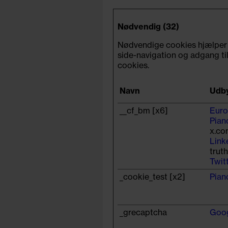
Nødvendig (32)
Nødvendige cookies hjælper
side-navigation og adgang ti
cookies.
Navn
Udb
__cf_bm [x6]
Euro
Pian
x.co
Link
trut
Twitt
_cookie_test [x2]
Pian
_grecaptcha
Goo