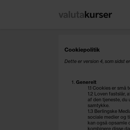
Cookiepolitik
Dette er version 4, som sidst e
Generelt
1.1 Cookies er små t
1.2 Loven fastslår,
af den tjeneste, du
samtykke.
1.3 Berlingske Media
sociale medier og t
kan også opsamle op
kombinere disse dat