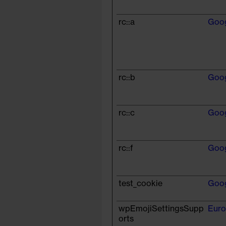
rc::a
Goo
rc::b
Goo
rc::c
Goo
rc::f
Goo
test_cookie
Goo
wpEmojiSettingsSupp
Euro
orts