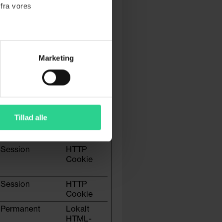
 fra vores
7 dage
HTTP
Cookie
Marketing
1 dag
HTTP
Cookie
1 år
HTTP
Cookie
Tillad alle
Session
HTTP
Cookie
Session
HTTP
Cookie
Permanent
Lokalt
HTML-