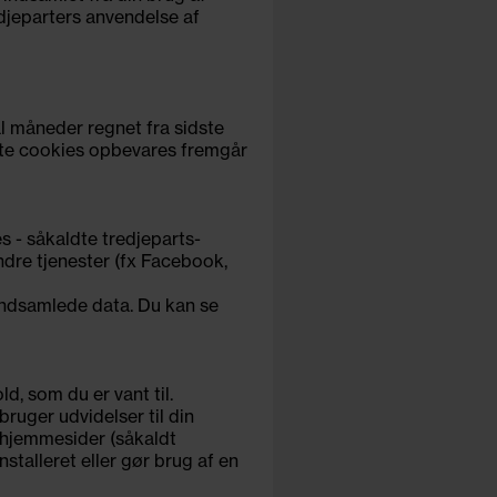
edjeparters anvendelse af
al måneder regnet fra sidste
lte cookies opbevares fremgår
 - såkaldte tredjeparts-
dre tjenester (fx Facebook,
indsamlede data. Du kan se
d, som du er vant til.
bruger udvidelser til din
s hjemmesider (såkaldt
nstalleret eller gør brug af en