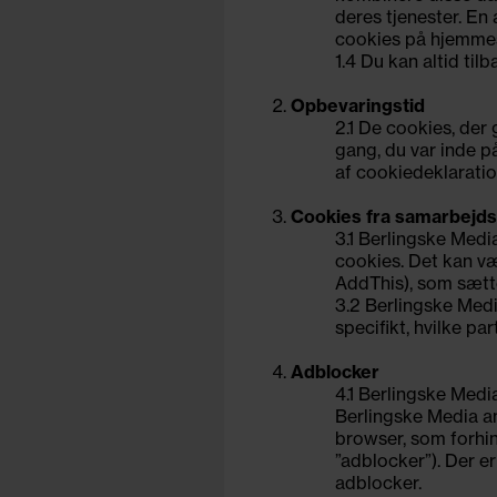
deres tjenester. En
cookies på hjemmesi
1.4 Du kan altid til
Opbevaringstid
2.1 De cookies, der
gang, du var inde 
af cookiedeklaratio
Cookies fra samarbejd
3.1 Berlingske Medi
cookies. Det kan v
AddThis), som sætt
3.2 Berlingske Medi
specifikt, hvilke pa
Adblocker
4.1 Berlingske Media
Berlingske Media anv
browser, som forhin
”adblocker”). Der er
adblocker.