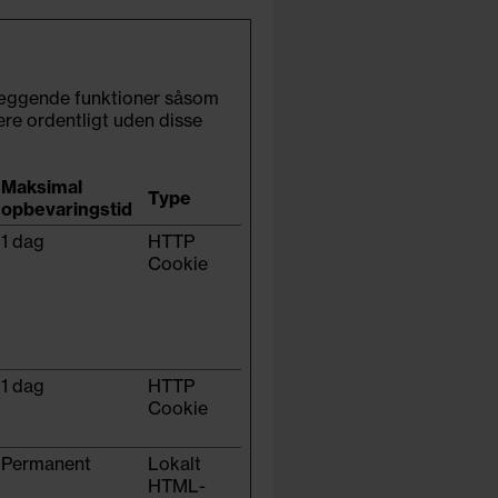
læggende funktioner såsom
re ordentligt uden disse
Maksimal
Type
opbevaringstid
1 dag
HTTP
Cookie
1 dag
HTTP
Cookie
Permanent
Lokalt
HTML-