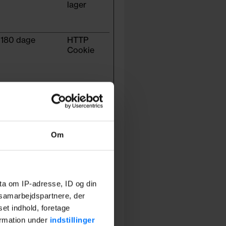
lager
180 dage
HTTP
Cookie
Session
Pixel
Tracker
1 dag
HTTP
Om
Cookie
ta om IP-adresse, ID og din
7 dage
HTTP
s samarbejdspartnere, der
Cookie
set indhold, foretage
ormation under
indstillinger