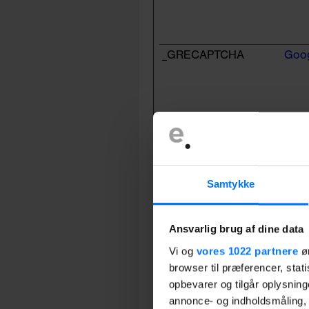
_GRECAPTCHA
Goo
1.gif
Cook
ak_bmsc
Saxo
Samtykke
Ansvarlig brug af dine data
Vi og
vores 1022 partnere
øn
AWSALB [x2]
Euro
browser til præferencer, stat
Valu
opbevarer og tilgår oplysning
annonce- og indholdsmåling,